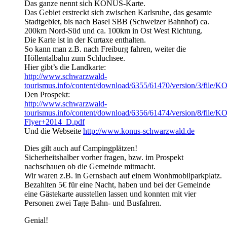
Das ganze nennt sich KONUS-Karte.
Das Gebiet erstreckt sich zwischen Karlsruhe, das gesamte
Stadtgebiet, bis nach Basel SBB (Schweizer Bahnhof) ca.
200km Nord-Süd und ca. 100km in Ost West Richtung.
Die Karte ist in der Kurtaxe enthalten.
So kann man z.B. nach Freiburg fahren, weiter die
Höllentalbahn zum Schluchsee.
Hier gibt’s die Landkarte:
http://www.schwarzwald-
tourismus.info/content/download/6355/61470/version/3/fi
Den Prospekt:
http://www.schwarzwald-
tourismus.info/content/download/6356/61474/version/8/file/
Flyer+2014_D.pdf
Und die Webseite
http://www.konus-schwarzwald.de
Dies gilt auch auf Campingplätzen!
Sicherheitshalber vorher fragen, bzw. im Prospekt
nachschauen ob die Gemeinde mitmacht.
Wir waren z.B. in Gernsbach auf einem Wonhmobilparkplatz.
Bezahlten 5€ für eine Nacht, haben und bei der Gemeinde
eine Gästekarte ausstellen lassen und konnten mit vier
Personen zwei Tage Bahn- und Busfahren.
Genial!