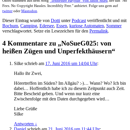
Outro stammen aus dem Song
"Tennessee Hayride" von Jason Shaw
, der das "No
Fees. No ©opyright Hassles. Incredibly Free." anbietet. Folge uns gern auf
twitter
oder
Mastodon
.
Dieser Eintrag wurde von
Dotti
unter
Podcast
veröffentlicht und mit
Bochum
,
Camping
,
Edersee
,
Essen
,
kuriose Automaten
,
Sommer
verschlagwortet. Setze ein Lesezeichen für den
Permalink
.
4 Kommentare zu „
NoSueG025: von
heißen Zügen und Unperfekthäusern
“
Silke
schrieb
am
17. Juni 2016 um 14:04 Uhr
:
Hallo ihr Zwei,
Hörertreffen im Süden? Im Allgäu? :-)… Wann? Wo? Ich bin
dabei… Hoffentlich habe ich zu diesem Zeitpunkt auch Zeit.
Bitte Bescheid geben. Und wenn nur kurz eine
Zwischenfolge mit den Daten durchgegeben wird…
Liebe Grüße
Silke
Antworten
↓
Daniel
schrieb
am
21. Juni 2016 um 11:44 Uhr
: