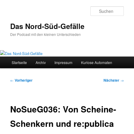
Zum
primären
Such
Inhalt
springen
Das Nord-Süd-Gefälle
Der Podcast mit den kleinen Unterschieden
Hauptmenü
Startseite
Archiv
Impressum
Kuriose Automaten
Beitragsnavigation
←
Vorheriger
Nächster
→
NoSueG036: Von Scheine-
Schenkern und re:publica