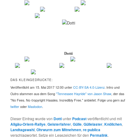
Dotti
DAS KLEINGEDRUCKTE:
Veröffentlicht am 15. Mai 2017 12:00 unter
CC-BY-SA 4.0-Lizenz
. Intro und
Outro stammen aus dem Song
"Tennessee Hayride" von Jason Shaw
, der das
"No Fees. No ©opyright Hassles. Incredibly Free." anbietet. Folge uns gern auf
twitter
oder
Mastodon
.
Dieser Eintrag wurde von
Dotti
unter
Podcast
veröffentlicht und mit
Allgäu-Orient-Rallye
,
Geisterfahrer
,
Gülle
,
Güllelaster
,
Knöllchen
,
Landtagswahl
,
Ohrwurm zum Mitnehmen
,
re:publica
verschlagwortet. Setze ein Lesezeichen für den
Permalink
.