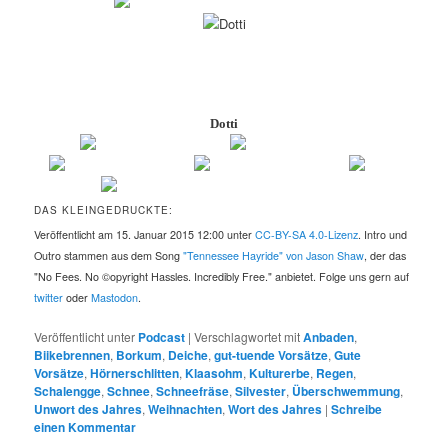
Dotti
DAS KLEINGEDRUCKTE:
Veröffentlicht am 15. Januar 2015 12:00 unter
CC-BY-SA 4.0-Lizenz
. Intro und
Outro stammen aus dem Song
"Tennessee Hayride" von Jason Shaw
, der das
"No Fees. No ©opyright Hassles. Incredibly Free." anbietet. Folge uns gern auf
twitter
oder
Mastodon
.
Veröffentlicht unter
Podcast
|
Verschlagwortet mit
Anbaden
,
Biikebrennen
,
Borkum
,
Deiche
,
gut-tuende Vorsätze
,
Gute
Vorsätze
,
Hörnerschlitten
,
Klaasohm
,
Kulturerbe
,
Regen
,
Schalengge
,
Schnee
,
Schneefräse
,
Silvester
,
Überschwemmung
,
Unwort des Jahres
,
Weihnachten
,
Wort des Jahres
|
Schreibe
einen Kommentar