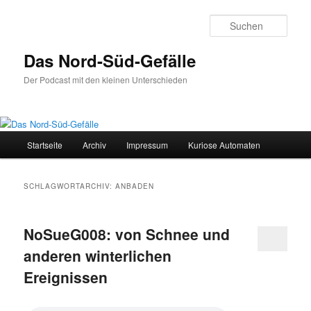
Zum
Zum
primären
sekundären
Such
Inhalt
Inhalt
springen
springen
Das Nord-Süd-Gefälle
Der Podcast mit den kleinen Unterschieden
Hauptmenü
Startseite
Archiv
Impressum
Kuriose Automaten
SCHLAGWORTARCHIV:
ANBADEN
NoSueG008: von Schnee und
anderen winterlichen
Ereignissen