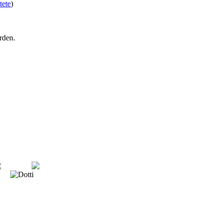
tete
)
rden.