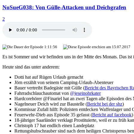
NoSueG038: Von Gülle-Attacken und Deichgrafen
2
1:11:56
15.07.2017
Es ist Sommer und wir befinden uns in der Mitte des Monats. Das is
Heute sind das unter anderem:
Dotti hat auf Rügen Urlaub gemacht
Jörn erzählt von seinem Camping-Urlaub-Abenteuer
Bauer vertreibt Badegäste mit Gülle (
Bericht des Bayrischen 
Fahrradschlauchautomat von
@jeseinohrkater
Hardcorehörer @Finariel hat an zwei Tagen alle Episoden des 
Nagelneuer Deich wird zur Baustelle (
Bericht bei der shz
)
Kommissar Zufall hilft: Polizisten entdecken Waffenlager und
Feuerwehr-Dieb aus Episode 35 gefasst (
Bericht auf facebook
)
18-jähriger Saarländer verklagt Prostituierte, weil er zu früh ka
Christoph 17 hat endlich einen Landeplatz
Rettungshubschrauber sind nach dem heiligen Christoperus be