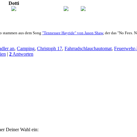
Dotti
tro stammen aus dem Song
"Tennessee Hayride" von Jason Shaw
, der das "No Fees. 
adler an
,
Camping
,
Christoph 17
,
Fahrradschlauchautomat
,
Feuerwehr-
ien
|
2
Antworten
her Deiner Wahl ein: