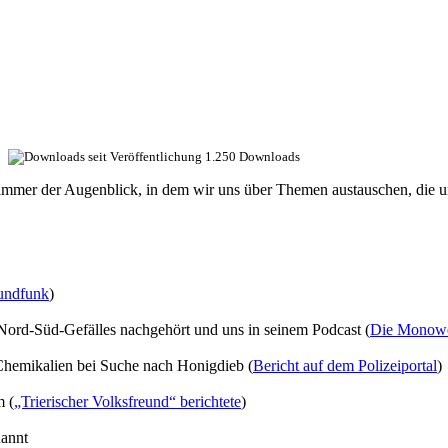
1.250 Downloads
t immer der Augenblick, in dem wir uns über Themen austauschen, die 
Rundfunk
)
Nord-Süd-Gefälles nachgehört und uns in seinem Podcast (
Die Monowe
 Chemikalien bei Suche nach Honigdieb (
Bericht auf dem Polizeiportal
)
m (
„Trierischer Volksfreund“ berichtete
)
nannt