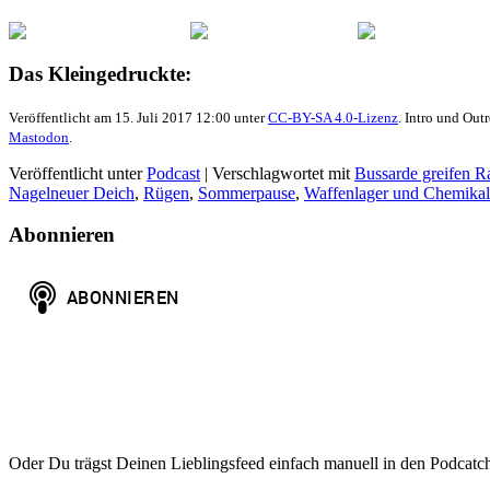
Das Kleingedruckte:
Veröffentlicht am 15. Juli 2017 12:00 unter
CC-BY-SA 4.0-Lizenz
. Intro und Ou
Mastodon
.
Veröffentlicht unter
Podcast
|
Verschlagwortet mit
Bussarde greifen R
Nagelneuer Deich
,
Rügen
,
Sommerpause
,
Waffenlager und Chemikal
Abonnieren
Oder Du trägst Deinen Lieblingsfeed einfach manuell in den Podcatc