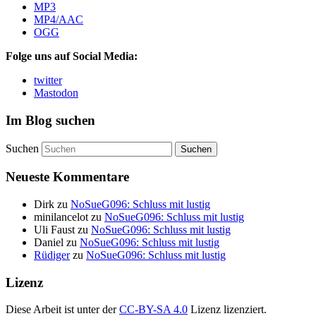
MP3
MP4/AAC
OGG
Folge uns auf Social Media:
twitter
Mastodon
Im Blog suchen
Suchen
Neueste Kommentare
Dirk
zu
NoSueG096: Schluss mit lustig
minilancelot
zu
NoSueG096: Schluss mit lustig
Uli Faust
zu
NoSueG096: Schluss mit lustig
Daniel
zu
NoSueG096: Schluss mit lustig
Rüdiger
zu
NoSueG096: Schluss mit lustig
Lizenz
Diese Arbeit ist unter der
CC-BY-SA 4.0
Lizenz lizenziert.