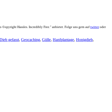
No ©opyright Hassles. Incredibly Free." anbietet. Folge uns gern auf
twitter
oder
Dieb gefasst
,
Geocaching
,
Gülle
,
Hanfplantage
,
Honigdieb
,