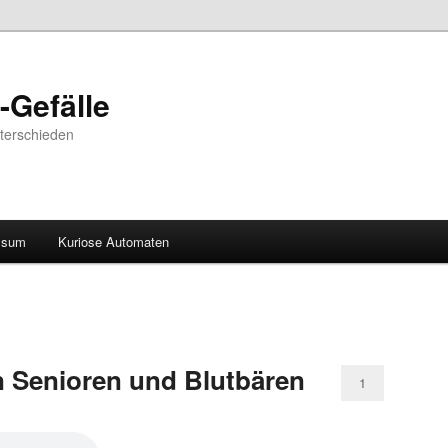
-Gefälle
nterschieden
ssum
Kuriose Automaten
 Senioren und Blutbären
1