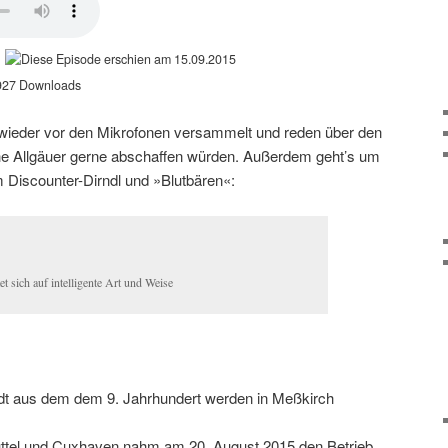
15.09.2015
27 Downloads
 wieder vor den Mikrofonen versammelt und reden über den
he Allgäuer gerne abschaffen würden. Außerdem geht’s um
m Discounter-Dirndl und »Blutbären«:
t sich auf intelligente Art und Weise
tadt aus dem dem 9. Jahrhundert werden in Meßkirch
ttel und Cuxhaven nahm am 20. August 2015 den Betrieb