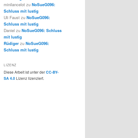
minilancelot
zu
NoSueG096:
Schluss mit lustig
Uli Faust
zu
NoSueG096:
Schluss mit lustig
Daniel
zu
NoSueG096: Schluss
mit lustig
Rüdiger
zu
NoSueG096:
Schluss mit lustig
LIZENZ
Diese Arbeit ist unter der
CC-BY-
SA 4.0
Lizenz lizenziert.