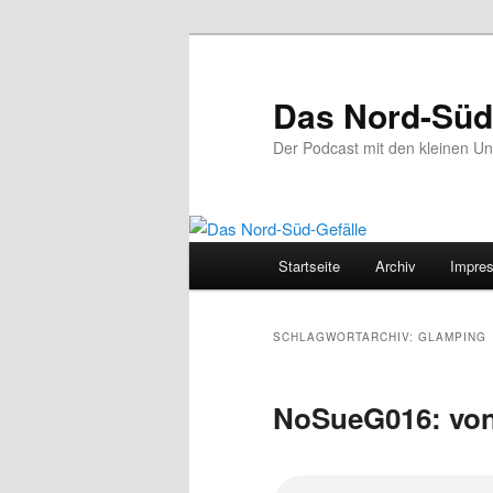
Zum
Zum
primären
sekundären
Inhalt
Inhalt
Das Nord-Süd
springen
springen
Der Podcast mit den kleinen U
Hauptmenü
Startseite
Archiv
Impre
SCHLAGWORTARCHIV:
GLAMPING
NoSueG016: von