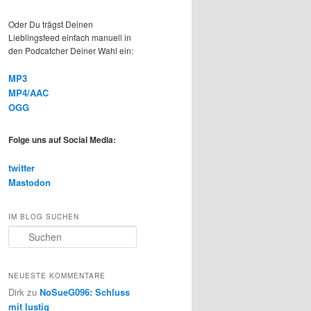
Oder Du trägst Deinen
Lieblingsfeed einfach manuell in
den Podcatcher Deiner Wahl ein:
MP3
MP4/AAC
OGG
Folge uns auf Social Media:
twitter
Mastodon
IM BLOG SUCHEN
S
u
c
h
NEUESTE KOMMENTARE
e
Dirk
zu
NoSueG096: Schluss
n
mit lustig