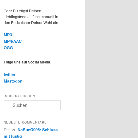
Oder Du trägst Deinen
Lieblingsfeed einfach manuell in
den Podcatcher Deiner Wahl ein:
MP3
MP4/AAC
OGG
Folge uns auf Social Media:
twitter
Mastodon
IM BLOG SUCHEN
S
u
c
h
NEUESTE KOMMENTARE
e
Dirk
zu
NoSueG096: Schluss
n
mit lustig