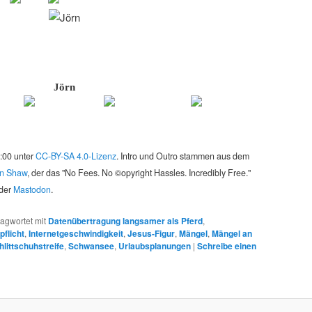
Jörn
2:00 unter
CC-BY-SA 4.0-Lizenz
. Intro und Outro stammen aus dem
on Shaw
, der das "No Fees. No ©opyright Hassles. Incredibly Free."
der
Mastodon
.
agwortet mit
Datenübertragung langsamer als Pferd
,
pflicht
,
Internetgeschwindigkeit
,
Jesus-Figur
,
Mängel
,
Mängel an
hlittschuhstreife
,
Schwansee
,
Urlaubsplanungen
|
Schreibe einen