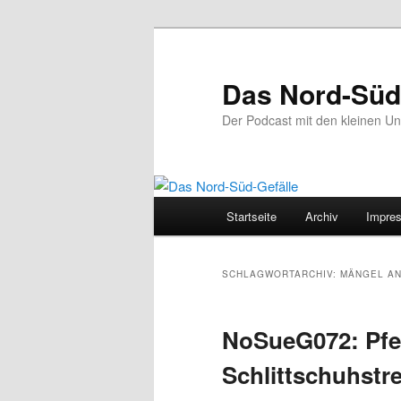
Zum
Zum
primären
sekundären
Inhalt
Inhalt
Das Nord-Süd
springen
springen
Der Podcast mit den kleinen U
Hauptmenü
Startseite
Archiv
Impre
SCHLAGWORTARCHIV:
MÄNGEL A
NoSueG072: Pfe
Schlittschuhstre