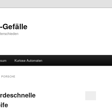
-Gefälle
nterschieden
ssum
Kuriose Automaten
N PORSCHE
rdeschnelle
ife