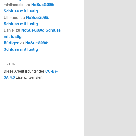
minilancelot
zu
NoSueG096:
Schluss mit lustig
Uli Faust
zu
NoSueG096:
Schluss mit lustig
Daniel
zu
NoSueG096: Schluss
mit lustig
Rüdiger
zu
NoSueG096:
Schluss mit lustig
LIZENZ
Diese Arbeit ist unter der
CC-BY-
SA 4.0
Lizenz lizenziert.