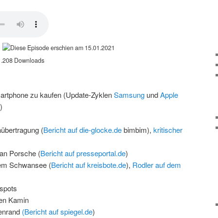
15.01.2021
.208 Downloads
Smartphone zu kaufen (Update-Zyklen
Samsung
und
Apple
)
nübertragung (
Bericht auf die-glocke.de
bimbim),
kritischer
an Porsche (
Bericht auf presseportal.de
)
 dem Schwansee (
Bericht auf kreisbote.de
),
Rodler auf dem
tspots
hen Kamin
ßenrand
(Bericht auf spiegel.de
)