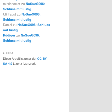
minilancelot
zu
NoSueG096:
Schluss mit lustig
Uli Faust
zu
NoSueG096:
Schluss mit lustig
Daniel
zu
NoSueG096: Schluss
mit lustig
Rüdiger
zu
NoSueG096:
Schluss mit lustig
LIZENZ
Diese Arbeit ist unter der
CC-BY-
SA 4.0
Lizenz lizenziert.