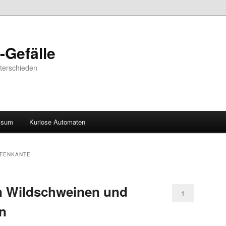
-Gefälle
nterschieden
ssum
Kuriose Automaten
AFENKANTE
 Wildschweinen und
1
n