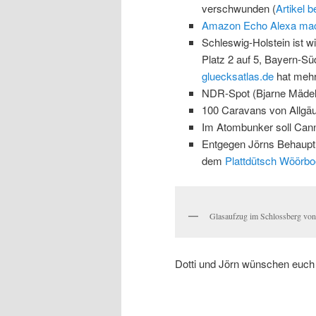
verschwunden (
Artikel 
Amazon Echo Alexa macht
Schleswig-Holstein ist w
Platz 2 auf 5, Bayern-Sü
gluecksatlas.de
hat mehr
NDR-Spot (Bjarne Mädel)
100 Caravans von Allgäu
Im Atombunker soll Can
Entgegen Jörns Behauptun
dem
Plattdütsch Wöörbo
Glasaufzug im Schlossberg von
Dotti und Jörn wünschen euch