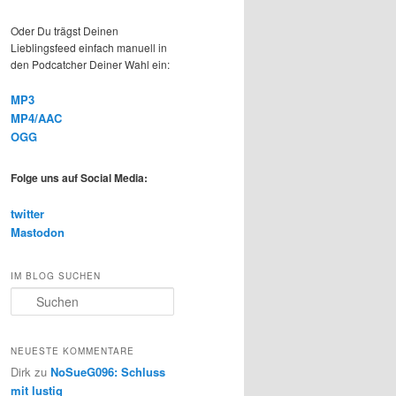
Oder Du trägst Deinen
Lieblingsfeed einfach manuell in
den Podcatcher Deiner Wahl ein:
MP3
MP4/AAC
OGG
Folge uns auf Social Media:
twitter
Mastodon
IM BLOG SUCHEN
S
u
c
h
NEUESTE KOMMENTARE
e
Dirk
zu
NoSueG096: Schluss
n
mit lustig