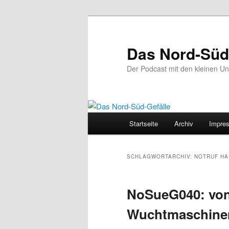
Zum
Zum
primären
sekundären
Inhalt
Inhalt
Das Nord-Süd
springen
springen
Der Podcast mit den kleinen U
Hauptmenü
Startseite
Archiv
Impre
SCHLAGWORTARCHIV:
NOTRUF H
NoSueG040: von
Wuchtmaschine