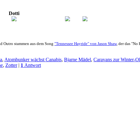
Dotti
und Outro stammen aus dem Song
"Tennessee Hayride" von Jason Shaw
, der das "No
a
,
Atombunker wächst Canabis
,
Bjarne Mädel
,
Caravans zur Winter-O
ne
,
Zotter
|
1
Antwort