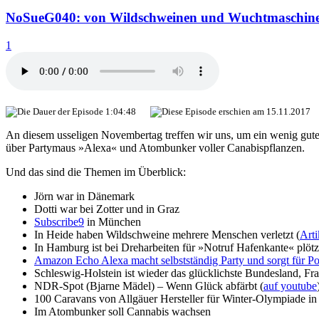
NoSueG040: von Wildschweinen und Wuchtmaschin
1
1:04:48
15.11.2017
An diesem usseligen Novembertag treffen wir uns, um ein wenig gu
über Partymaus »Alexa« und Atombunker voller Canabispflanzen.
Und das sind die Themen im Überblick:
Jörn war in Dänemark
Dotti war bei Zotter und in Graz
Subscribe9
in München
In Heide haben Wildschweine mehrere Menschen verletzt (
Arti
In Hamburg ist bei Dreharbeiten für »Notruf Hafenkante« plö
Amazon Echo Alexa macht selbstständig Party und sorgt für Pol
Schleswig-Holstein ist wieder das glücklichste Bundesland, Fra
NDR-Spot (Bjarne Mädel) – Wenn Glück abfärbt (
auf youtube
100 Caravans von Allgäuer Hersteller für Winter-Olympiade i
Im Atombunker soll Cannabis wachsen