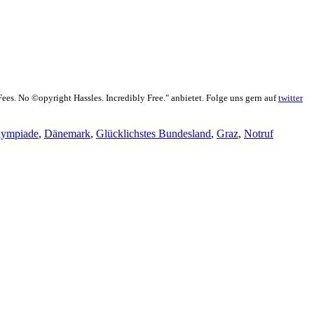
 Fees. No ©opyright Hassles. Incredibly Free." anbietet. Folge uns gern auf
twitter
lympiade
,
Dänemark
,
Glücklichstes Bundesland
,
Graz
,
Notruf