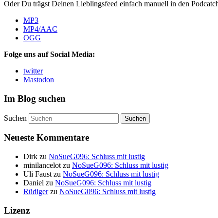
Oder Du trägst Deinen Lieblingsfeed einfach manuell in den Podcatc
MP3
MP4/AAC
OGG
Folge uns auf Social Media:
twitter
Mastodon
Im Blog suchen
Suchen
Neueste Kommentare
Dirk
zu
NoSueG096: Schluss mit lustig
minilancelot
zu
NoSueG096: Schluss mit lustig
Uli Faust
zu
NoSueG096: Schluss mit lustig
Daniel
zu
NoSueG096: Schluss mit lustig
Rüdiger
zu
NoSueG096: Schluss mit lustig
Lizenz