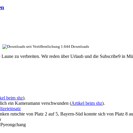
en
1.644 Downloads
te Laune zu verbreiten. Wir reden über Urlaub und die Subscribe9 i
kel beim shz
).
tzlich ein Kameramann verschwunden (
Artikel beim shz
).
izeieinsatz
nken rutschte von Platz 2 auf 5, Bayern-Süd konnte sich von Platz 8 a
)
n Pyeongchang